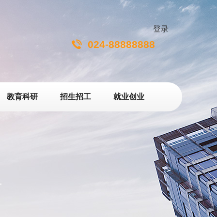
登录
024-88888888
教育科研
招生招工
就业创业