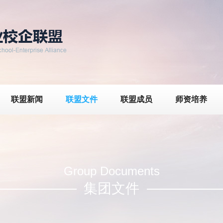
联盟新闻
联盟文件
联盟成员
师资培养
Group Documents
集团文件